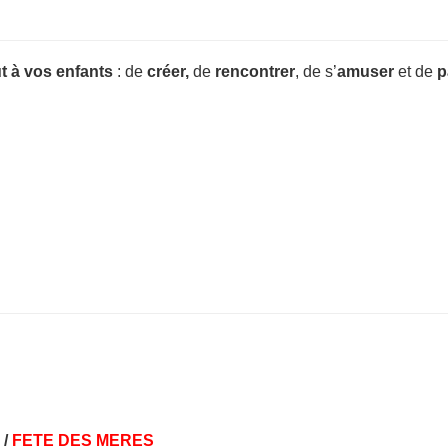
t à vos enfants
: de
créer,
de
rencontrer
, de s’
amuser
et de
p
 /
FETE DES MERES